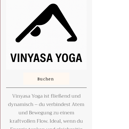
Buchen
Vinyasa Yoga ist fließend und
dynamisch – du verbindest Atem
und Bewegung zu einem
kraftvollen Flow. Ideal, wenn du