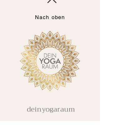
Nach oben
deinyogaraum
Seestrasse 39b - 8806 Bäch
078 753 61 95