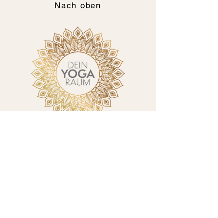
Nach oben
deinyogaraum
Seestrasse 39b - 8806 Bäch
078 753 61 95
jasmin@deinyogaraum.ch